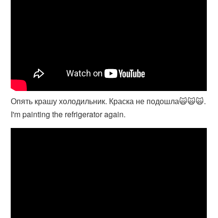
Опять крашу холодильник. Краска не подошла🙀🙀🙀.
I'm painting the refrigerator again.