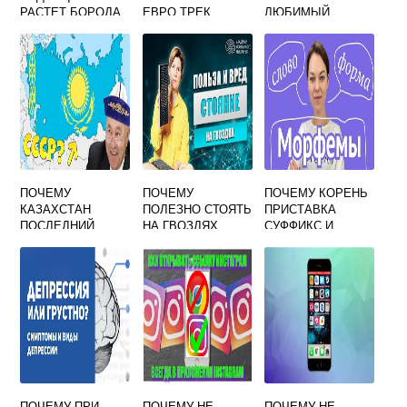
РАСТЕТ БОРОДА
ЕВРО ТРЕК
ЛЮБИМЫЙ
СИМУЛЯТОР 2 НА
ЧЕЛОВЕК
ВИНДОВС 10
ПОЧЕМУ
ПОЧЕМУ
ПОЧЕМУ КОРЕНЬ
КАЗАХСТАН
ПОЛЕЗНО СТОЯТЬ
ПРИСТАВКА
ПОСЛЕДНИЙ
НА ГВОЗДЯХ
СУФФИКС И
ВЫШЕЛ ИЗ
ОКОНЧАНИЕ
СОСТАВА СССР
ЗНАЧИМЫЕ
ЧАСТИ СЛОВА 5
КЛАСС
РАЗУМОВСКАЯ
КОНСПЕКТ
ПОЧЕМУ ПРИ
ПОЧЕМУ НЕ
ПОЧЕМУ НЕ