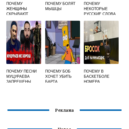
ПОЧЕМУ
ПОЧЕМУ БОЛЯТ
ПОЧЕМУ
ЖЕНЩИНЫ
МЫШЦЫ
НЕКОТОРЫЕ
СКРЫВАЮТ
РУССКИЕ СЛОВА
ГРУДЬ
ЗВУЧАТ В ДРУГИХ
СТРАНАХ БЕЗ
ПЕРЕВОДА
ПРИВЕДИТЕ
ПРИМЕРЫ ТАКИХ
СЛОВ
ПОЧЕМУ ПЕСНИ
ПОЧЕМУ БОБ
ПОЧЕМУ В
МУЦУРАЕВА
ХОЧЕТ УБИТЬ
БАСКЕТБОЛЕ
ЗАПРЕЩЕНЫ
БАРТА
НОМЕРА
НАЧИНАЮТСЯ С 4
Реклама