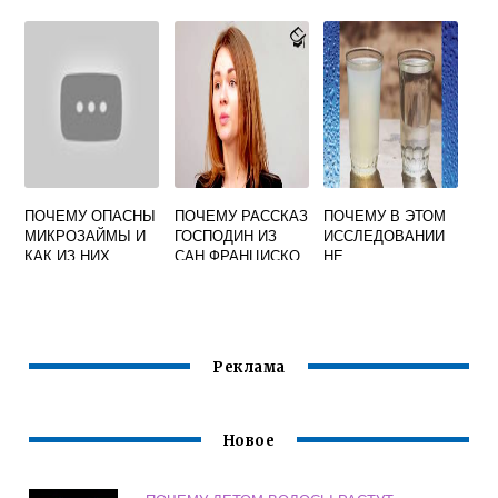
Е ЭССЕ 8 КЛАСС
НЕОБХОДИМОСТ
Ь
РЕФОРМИРОВАН
ИЯ
ОБРАЗОВАНИЯ
ПОЧЕМУ ОПАСНЫ
ПОЧЕМУ РАССКАЗ
ПОЧЕМУ В ЭТОМ
МИКРОЗАЙМЫ И
ГОСПОДИН ИЗ
ИССЛЕДОВАНИИ
КАК ИЗ НИХ
САН ФРАНЦИСКО
НЕ
ВЫБРАТЬСЯ
ТАК НАЗЫВАЕТСЯ
ИСПОЛЬЗУЕТСЯ
ВОДА ИЗ ПОД
КРАНА
СОДЕРЖАЩАЯ
ХЛОР
Реклама
Новое