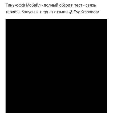
Тинькофф Мобайл - полный обзор и тест - связь
тарифы бонусы интернет отзывы @EvgKrasnodar