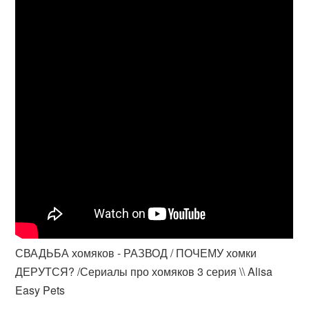
СВАДЬБА хомяков - РАЗВОД / ПОЧЕМУ хомки
ДЕРУТСЯ? /Сериалы про хомяков 3 серия \\ Alisa
Easy Pets